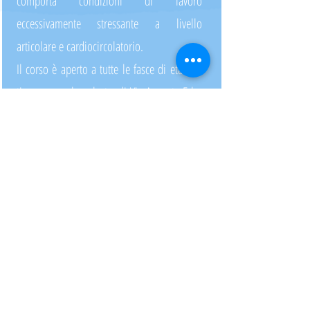
comporta condizioni di lavoro
eccessivamente stressante a livello
articolare e cardiocircolatorio.
Il corso è aperto a tutte le fasce di età e si
tiene presso la palestra di Via Augusto Erba
a Melzo.
CORSO DI MANTENIMENTO
POSTURALE 2
TUTTE LE ETA'
Lunedì
10:15 - 11:15